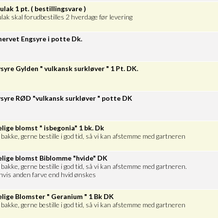
lak 1 pt. ( bestillingsvare )
lak skal forudbestilles 2 hverdage før levering
ervet Engsyre i potte Dk.
syre Gylden " vulkansk surkløver " 1 Pt. DK.
syre RØD "vulkansk surkløver " potte DK
elige blomst " isbegonia" 1 bk. Dk
g bakke, gerne bestille i god tid, så vi kan afstemme med gartneren
elige blomst Biblomme "hvide" DK
g bakke, gerne bestille i god tid, så vi kan afstemme med gartneren.
hvis anden farve end hvid ønskes
elige Blomster " Geranium " 1 Bk DK
g bakke, gerne bestille i god tid, så vi kan afstemme med gartneren