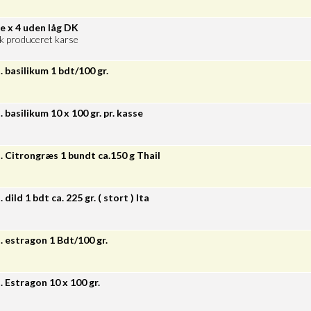
e x 4 uden låg DK
k produceret karse
. basilikum 1 bdt/100 gr.
. basilikum 10 x 100 gr. pr. kasse
. Citrongræs 1 bundt ca.150 g Thail
 dild 1 bdt ca. 225 gr. ( stort ) Ita
. estragon 1 Bdt/100 gr.
. Estragon 10 x 100 gr.