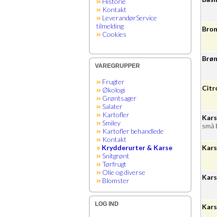
Historie
Kontakt
LeverandørService
tilmelding
Bron
Cookies
Brøn
VAREGRUPPER
Frugter
Citr
Økologi
Grøntsager
Salater
Kartofler
Karse
Smiley
små 
Kartofler behandlede
Kontakt
Krydderurter & Karse
Kars
Snitgrønt
Tørfrugt
Olie og diverse
Kars
Blomster
LOG IND
Kars