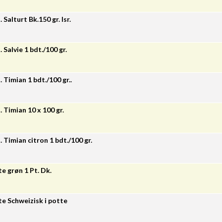
 Salturt Bk.150 gr. Isr.
 Salvie 1 bdt./100 gr.
. Timian 1 bdt./100 gr..
. Timian 10 x 100 gr.
. Timian citron 1 bdt./100 gr.
e grøn 1 Pt. Dk.
e Schweizisk i potte