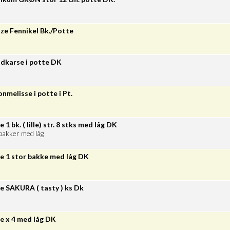
ze Fennikel Bk./Potte
dkarse i potte DK
onmelisse i potte i Pt.
 1 bk. ( lille) str. 8 stks med låg DK
bakker med låg
e 1 stor bakke med låg DK
e SAKURA ( tasty ) ks Dk
e x 4 med låg DK