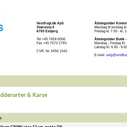
Vestfrugt.dk ApS
Åbningstider Kontor
Stærevej 4
Mandag til torsdag kl.
6705 Esbjerg
Fredag kl. 7.00 - kl. 
Tel +45 7459 0000
Åbningstider Butik 
Fax +45 7573 2793
Mandag - Fredag Kl. 6
Lørdag Kl. 6.00 - 9.0
CVR. Nr. 4456 1042
E-mail:
salg@vestfru
dderurter & Karse
n
likum GRØN stor 12 cm. potte DK.