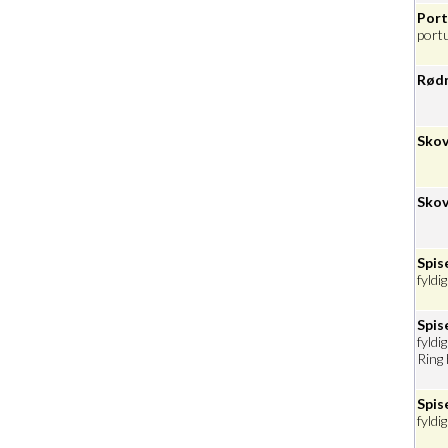
Portu
portu
Rødn
Skov
Skov
Spis
fyldi
Spis
fyldi
Ring 
Spis
fyldi