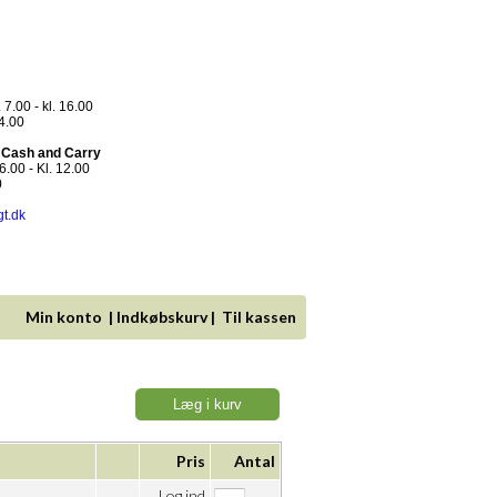
 7.00 - kl. 16.00
14.00
- Cash and Carry
.00 - Kl. 12.00
0
gt.dk
Min konto
|
Indkøbskurv
|
Til kassen
Læg i kurv
Pris
Antal
Log ind