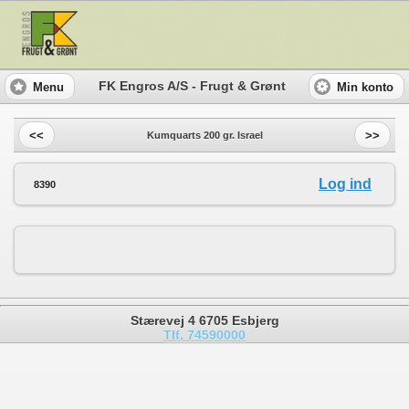
FK Engros A/S - Frugt & Grønt
Menu
Min konto
<<
>>
Kumquarts 200 gr. Israel
Log ind
8390
Stærevej 4 6705 Esbjerg
Tlf. 74590000