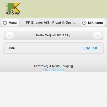
FK Engros A/S - Frugt & Grønt
Menu
Min konto
<<
>>
Dadler Medjoel LUXUS 1 kg.
Log ind
4940
Stærevej 4 6705 Esbjerg
Tlf. 74590000