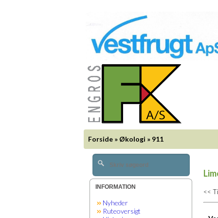
Forside
»
Økologi
»
911
Lim
INFORMATION
<< T
Nyheder
Ruteoversigt