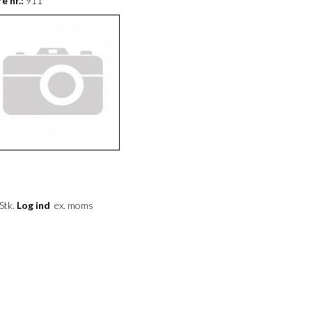
e nr.:
911
 Stk.
Log ind
ex. moms