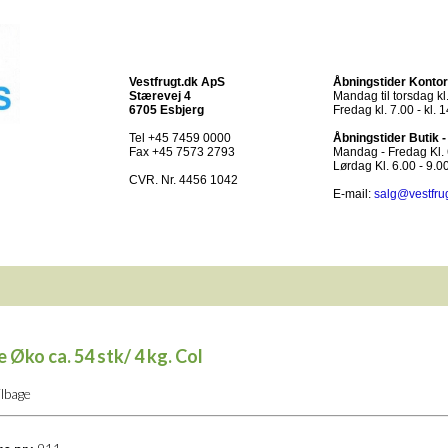
Vestfrugt.dk ApS
Åbningstider Kontor
Stærevej 4
Mandag til torsdag kl.
6705 Esbjerg
Fredag kl. 7.00 - kl. 
Tel +45 7459 0000
Åbningstider Butik 
Fax +45 7573 2793
Mandag - Fredag Kl. 6
Lørdag Kl. 6.00 - 9.0
CVR. Nr. 4456 1042
E-mail:
salg@vestfru
e Øko ca. 54 stk/ 4 kg. Col
ilbage