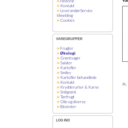
Var
Historie
Kontakt
LeverandørService
tilmelding
Cookies
VAREGRUPPER
Frugter
Økologi
Grøntsager
Salater
Kartofler
Smiley
Kartofler behandlede
Kontakt
Pr.
Krydderurter & Karse
Snitgrønt
Tørfrugt
Olie og diverse
Blomster
LOG IND