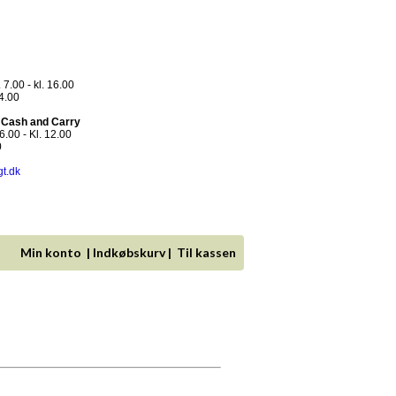
 7.00 - kl. 16.00
14.00
- Cash and Carry
.00 - Kl. 12.00
0
gt.dk
Min konto
|
Indkøbskurv
|
Til kassen