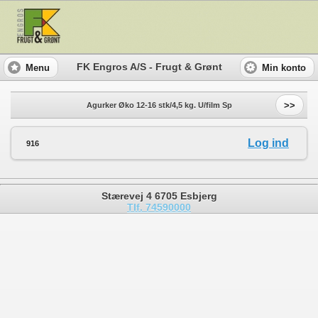
FK Engros A/S - Frugt & Grønt
Menu
Min konto
>>
Agurker Øko 12-16 stk/4,5 kg. U/film Sp
Log ind
916
Stærevej 4 6705 Esbjerg
Tlf. 74590000